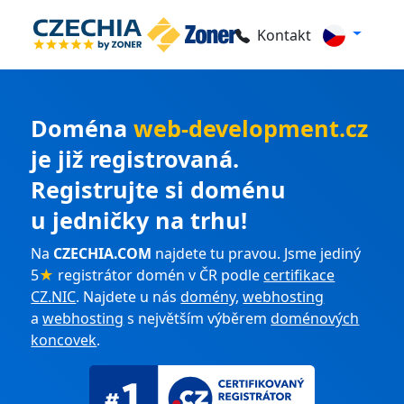
Kontakt
Doména
web-development.cz
je již registrovaná.
Registrujte si doménu
u jedničky na trhu!
Na
CZECHIA.COM
najdete tu pravou. Jsme jediný
5
★
registrátor domén v ČR podle
certifikace
CZ.NIC
. Najdete u nás
domény
,
webhosting
a
webhosting
s největším výběrem
doménových
koncovek
.