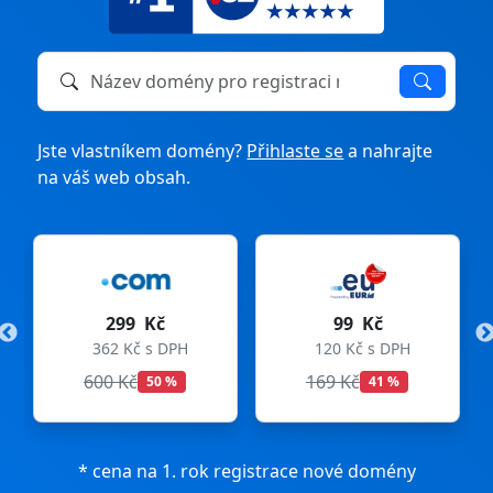
Název domény k registraci nebo převodu
Jste vlastníkem domény?
Přihlaste se
a nahrajte
na váš web obsah.
99 Kč
275 Kč
DPH
120 Kč s DPH
333 Kč s DPH
169 Kč
299 Kč
%
41 %
8 %
* cena na 1. rok registrace nové domény