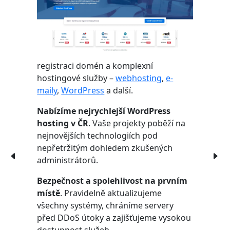
registraci domén a komplexní
hostingové služby –
webhosting
,
e-
maily
,
WordPress
a další.
Nabízíme nejrychlejší WordPress
hosting v ČR
. Vaše projekty poběží na
nejnovějších technologiích pod
nepřetržitým dohledem zkušených
administrátorů.
Bezpečnost a spolehlivost na prvním
místě
. Pravidelně aktualizujeme
všechny systémy, chráníme servery
před DDoS útoky a zajišťujeme vysokou
dostupnost služeb.